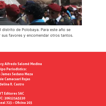
 distrito de Polobaya. Para este año se
r sus favores y encomendar otros tantos.
cy Alfredo Salomé Medina
ipo Periodístico:
n James Sedano Meza
ie Camacuari Rojas
delina R. Castro
YT Editores SAC
C: 20612145220
eal 723 – Oficina 203