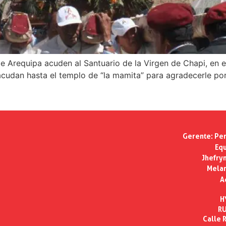
Arequipa acuden al Santuario de la Virgen de Chapi, en el
acudan hasta el templo de “la mamita” para agradecerle po
Gerente:
Per
Equ
Jhefry
Melan
A
H
RU
Calle R