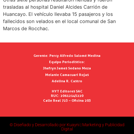
trasladas al hospital Daniel Alcides Carrión de
Huancayo. El vehículo llevaba 15 pasajeros y los
fallecidos son velados en el local comunal de San
Marcos de Rocchac.
Gerente:
Percy Alfredo Salomé Medina
Equipo Periodístico:
Jhefryn James Sedano Meza
Melanie Camacuari Rojas
Adelina R. Castro
HYT Editores SAC
RUC: 20612145220
Calle Real 723 – Oficina 203
© Diseñado y Desarrollado por Kuayni | Marketing y Publicidad
Digital