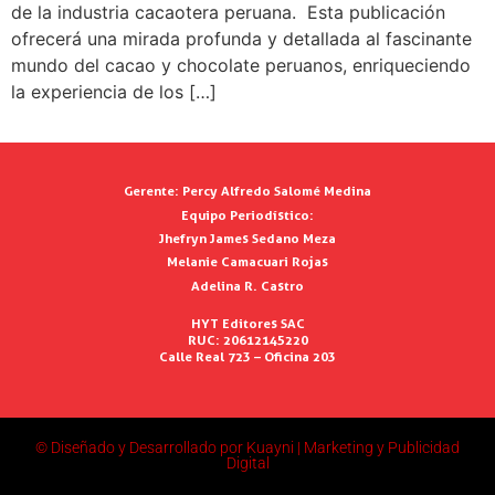
de la industria cacaotera peruana. Esta publicación
ofrecerá una mirada profunda y detallada al fascinante
mundo del cacao y chocolate peruanos, enriqueciendo
la experiencia de los […]
Gerente:
Percy Alfredo Salomé Medina
Equipo Periodístico:
Jhefryn James Sedano Meza
Melanie Camacuari Rojas
Adelina R. Castro
HYT Editores SAC
RUC: 20612145220
Calle Real 723 – Oficina 203
© Diseñado y Desarrollado por Kuayni | Marketing y Publicidad
Digital