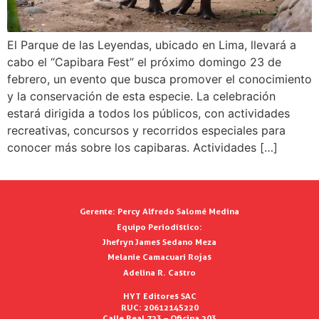
El Parque de las Leyendas, ubicado en Lima, llevará a
cabo el “Capibara Fest” el próximo domingo 23 de
febrero, un evento que busca promover el conocimiento
y la conservación de esta especie. La celebración
estará dirigida a todos los públicos, con actividades
recreativas, concursos y recorridos especiales para
conocer más sobre los capibaras. Actividades […]
Gerente:
Percy Alfredo Salomé Medina
Equipo Periodístico:
Jhefryn James Sedano Meza
Melanie Camacuari Rojas
Adelina R. Castro
HYT Editores SAC
RUC: 20612145220
Calle Real 723 – Oficina 203