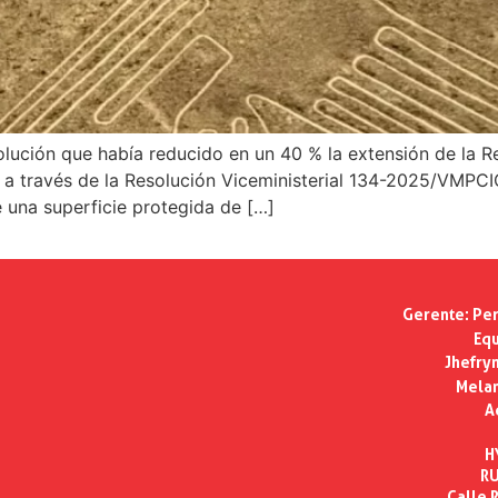
esolución que había reducido en un 40 % la extensión de la 
 a través de la Resolución Viceministerial 134-2025/VMPCIC
 una superficie protegida de […]
Gerente:
Per
Equ
Jhefry
Melan
A
H
RU
Calle R