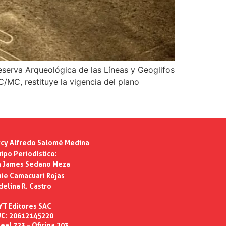
Reserva Arqueológica de las Líneas y Geoglifos
/MC, restituye la vigencia del plano
cy Alfredo Salomé Medina
ipo Periodístico:
n James Sedano Meza
ie Camacuari Rojas
delina R. Castro
YT Editores SAC
C: 20612145220
eal 723 – Oficina 203