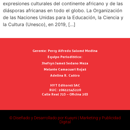
expresiones culturales del continente africano y de las
diásporas africanas en todo el globo. La Organización
de las Naciones Unidas para la Educación, la Ciencia y
la Cultura (Unesco), en 2019, […]
Gerente:
Percy Alfredo Salomé Medina
Equipo Periodístico:
Jhefryn James Sedano Meza
Melanie Camacuari Rojas
Adelina R. Castro
HYT Editores SAC
RUC: 20612145220
Calle Real 723 – Oficina 203
© Diseñado y Desarrollado por Kuayni | Marketing y Publicidad
Digital