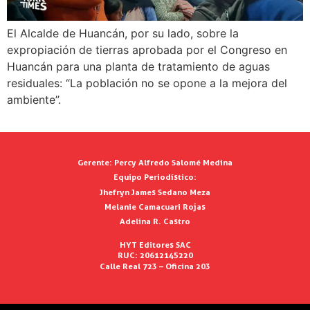
El Alcalde de Huancán, por su lado, sobre la
expropiación de tierras aprobada por el Congreso en
Huancán para una planta de tratamiento de aguas
residuales: “La población no se opone a la mejora del
ambiente”.
Gerente:
Percy Alfredo Salomé Medina
Equipo Periodístico:
Jhefryn James Sedano Meza
Melanie Camacuari Rojas
Adelina R. Castro
HYT Editores SAC
RUC: 20612145220
Calle Real 723 – Oficina 203