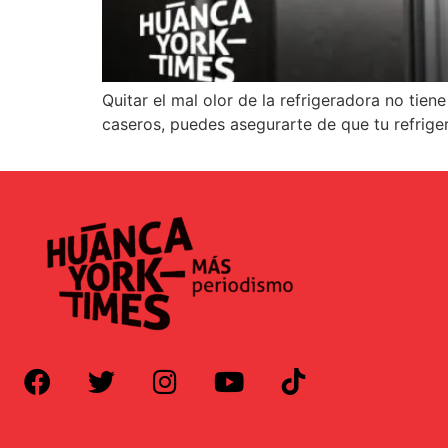
Quitar el mal olor de la refrigeradora no tie
caseros, puedes asegurarte de que tu refrig