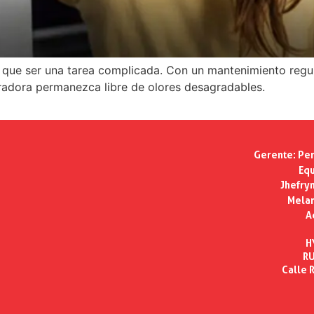
ne que ser una tarea complicada. Con un mantenimiento regu
eradora permanezca libre de olores desagradables.
Gerente:
Per
Equ
Jhefry
Melan
A
H
RU
Calle R