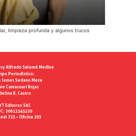
lar, limpieza profunda y algunos trucos
cy Alfredo Salomé Medina
ipo Periodístico:
n James Sedano Meza
ie Camacuari Rojas
delina R. Castro
YT Editores SAC
C: 20612145220
eal 723 – Oficina 203