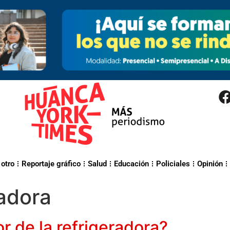
 otro
Reportaje gráfico
Salud
Educación
Policiales
Opinión
adora
r de la refrigeradora?