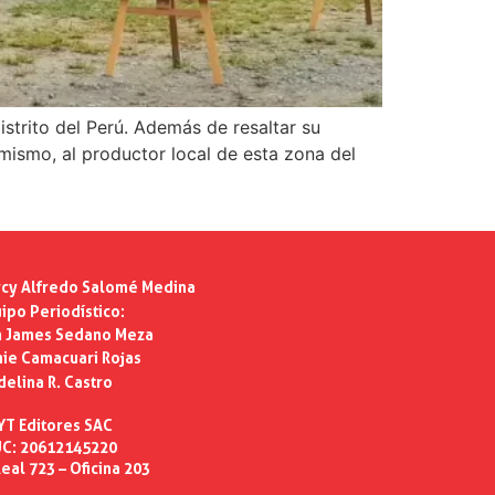
strito del Perú. Además de resaltar su
imismo, al productor local de esta zona del
cy Alfredo Salomé Medina
ipo Periodístico:
n James Sedano Meza
ie Camacuari Rojas
delina R. Castro
YT Editores SAC
C: 20612145220
eal 723 – Oficina 203