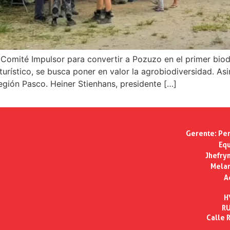
Comité Impulsor para convertir a Pozuzo en el primer biodi
urístico, se busca poner en valor la agrobiodiversidad. As
egión Pasco. Heiner Stienhans, presidente […]
Gerente:
Per
Equ
Jhefry
Melan
A
H
RU
Calle R