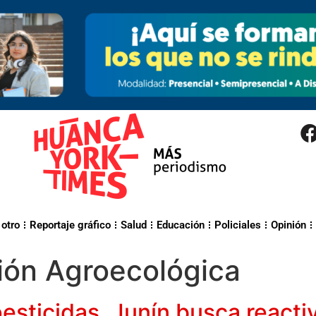
 otro
Reportaje gráfico
Salud
Educación
Policiales
Opinión
ión Agroecológica
esticidas, Junín busca reactiv