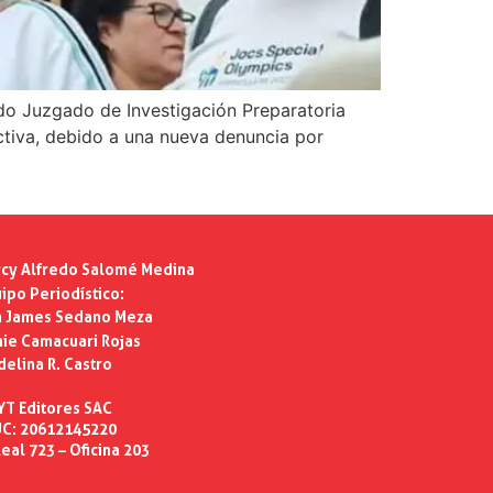
ndo Juzgado de Investigación Preparatoria
ectiva, debido a una nueva denuncia por
cy Alfredo Salomé Medina
ipo Periodístico:
n James Sedano Meza
ie Camacuari Rojas
delina R. Castro
YT Editores SAC
C: 20612145220
eal 723 – Oficina 203