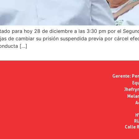
e citado para hoy 28 de diciembre a las 3:30 pm por el Segu
ojas de cambiar su prisión suspendida previa por cárcel ef
onducta […]
Gerente:
Per
Equ
Jhefry
Melan
A
H
RU
Calle R