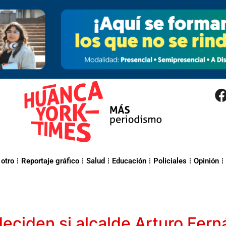
 otro
Reportaje gráfico
Salud
Educación
Policiales
Opinión
eciden si alcalde Arturo Fern