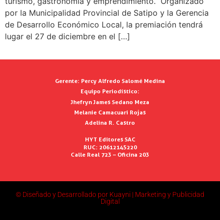
turismo, gastronomía y emprendimiento. Organizado
por la Municipalidad Provincial de Satipo y la Gerencia
de Desarrollo Económico Local, la premiación tendrá
lugar el 27 de diciembre en el […]
Gerente:
Percy Alfredo Salomé Medina
Equipo Periodístico:
Jhefryn James Sedano Meza
Melanie Camacuari Rojas
Adelina R. Castro
HYT Editores SAC
RUC: 20612145220
Calle Real 723 – Oficina 203
© Diseñado y Desarrollado por Kuayni | Marketing y Publicidad
Digital