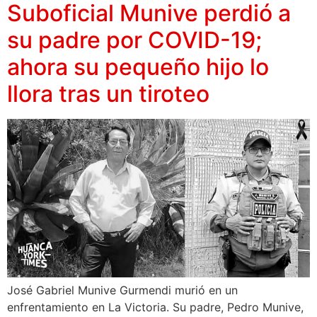
Suboficial Munive perdió a
su padre por COVID-19;
ahora su pequeño hijo lo
llora tras un tiroteo
José Gabriel Munive Gurmendi murió en un
enfrentamiento en La Victoria. Su padre, Pedro Munive,