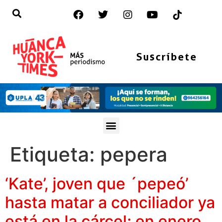
Suscríbete
Etiqueta:
pepera
‘Kate’, joven que ´pepeó’
hasta matar a conciliador ya
está en la cárcel; en enero