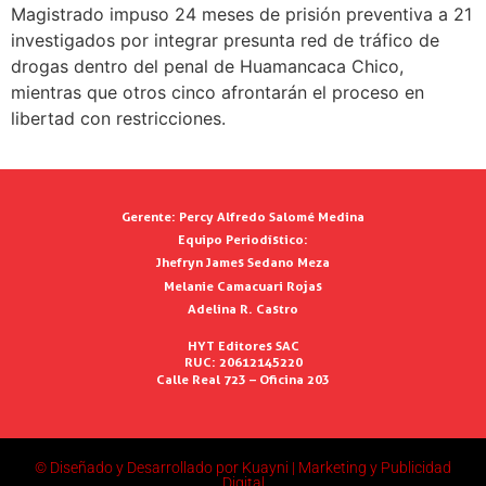
Magistrado impuso 24 meses de prisión preventiva a 21
investigados por integrar presunta red de tráfico de
drogas dentro del penal de Huamancaca Chico,
mientras que otros cinco afrontarán el proceso en
libertad con restricciones.
Gerente:
Percy Alfredo Salomé Medina
Equipo Periodístico:
Jhefryn James Sedano Meza
Melanie Camacuari Rojas
Adelina R. Castro
HYT Editores SAC
RUC: 20612145220
Calle Real 723 – Oficina 203
© Diseñado y Desarrollado por Kuayni | Marketing y Publicidad
Digital