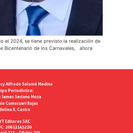
 el 2024, se tiene previsto la realización de
 de Bicentenario de los Carnavales, ahora
cy Alfredo Salomé Medina
ipo Periodístico:
n James Sedano Meza
ie Camacuari Rojas
delina R. Castro
YT Editores SAC
C: 20612145220
eal 723 – Oficina 203