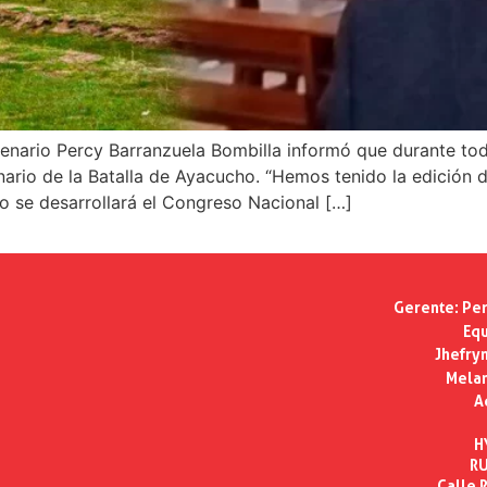
enario Percy Barranzuela Bombilla informó que durante todo
enario de la Batalla de Ayacucho. “Hemos tenido la edición
o se desarrollará el Congreso Nacional […]
Gerente:
Per
Equ
Jhefry
Melan
A
H
RU
Calle R