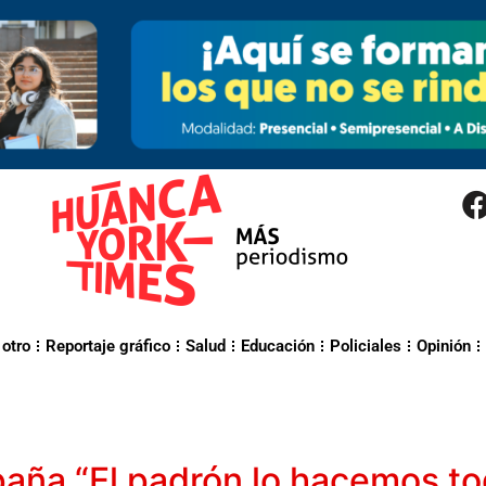
 otro
Reportaje gráfico
Salud
Educación
Policiales
Opinión
ña “El padrón lo hacemos tod