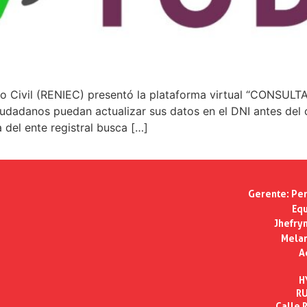
tado Civil (RENIEC) presentó la plataforma virtual “CONS
dadanos puedan actualizar sus datos en el DNI antes del c
 del ente registral busca […]
Gerente:
Per
Equ
Jhefry
Melan
A
H
RU
Calle R