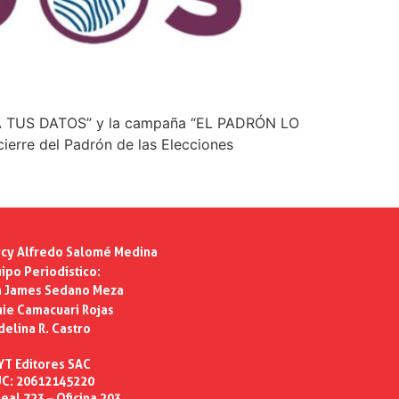
ULTA TUS DATOS” y la campaña “EL PADRÓN LO
ierre del Padrón de las Elecciones
cy Alfredo Salomé Medina
ipo Periodístico:
n James Sedano Meza
ie Camacuari Rojas
delina R. Castro
YT Editores SAC
C: 20612145220
eal 723 – Oficina 203