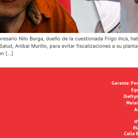
presario Nilo Burga, dueño de la cuestionada Frigo Inca, h
alud, Aníbal Murillo, para evitar fiscalizaciones a su pla
en […]
Gerente:
Per
Equ
Jhefry
Melan
A
H
RU
Calle R