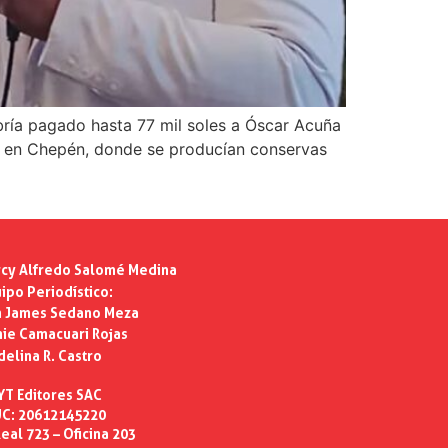
abría pagado hasta 77 mil soles a Óscar Acuña
nta en Chepén, donde se producían conservas
cy Alfredo Salomé Medina
ipo Periodístico:
n James Sedano Meza
ie Camacuari Rojas
delina R. Castro
YT Editores SAC
C: 20612145220
eal 723 – Oficina 203