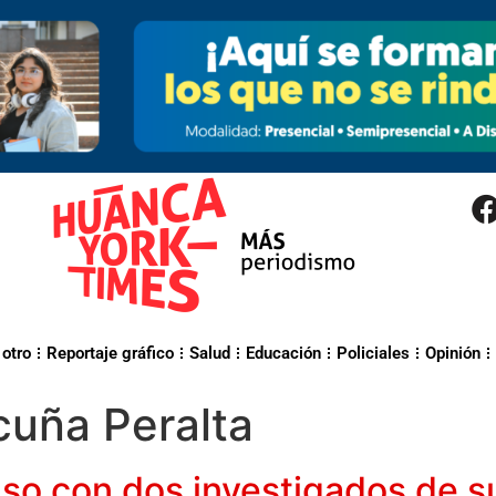
 otro
Reportaje gráfico
Salud
Educación
Policiales
Opinión
cuña Peralta
so con dos investigados de s