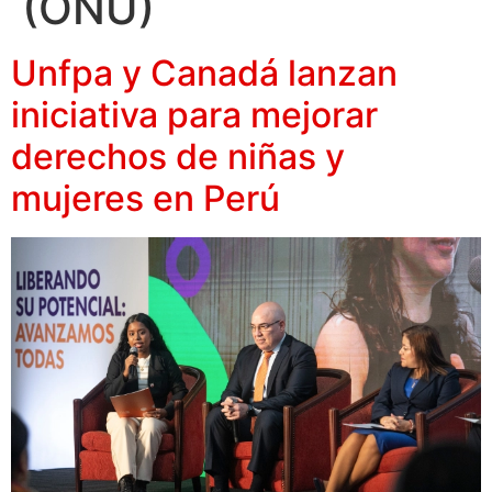
(ONU)
Unfpa y Canadá lanzan
iniciativa para mejorar
derechos de niñas y
mujeres en Perú