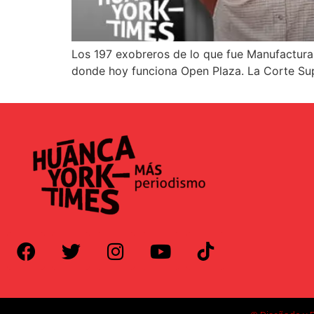
Los 197 exobreros de lo que fue Manufactura
donde hoy funciona Open Plaza. La Corte Sup