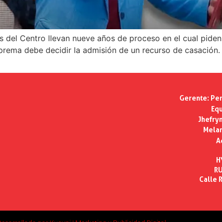
s del Centro llevan nueve años de proceso en el cual pide
rema debe decidir la admisión de un recurso de casación.
Gerente:
Per
Equ
Jhefry
Melan
A
H
RU
Calle R