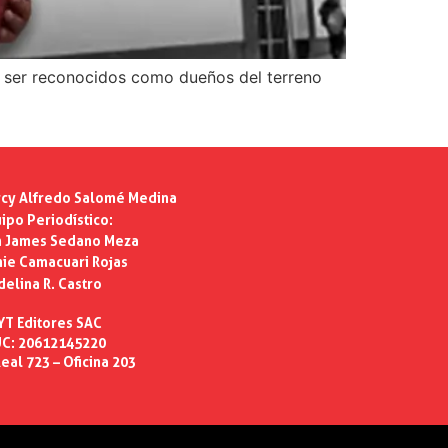
n ser reconocidos como dueños del terreno
cy Alfredo Salomé Medina
ipo Periodístico:
n James Sedano Meza
ie Camacuari Rojas
delina R. Castro
YT Editores SAC
C: 20612145220
eal 723 – Oficina 203