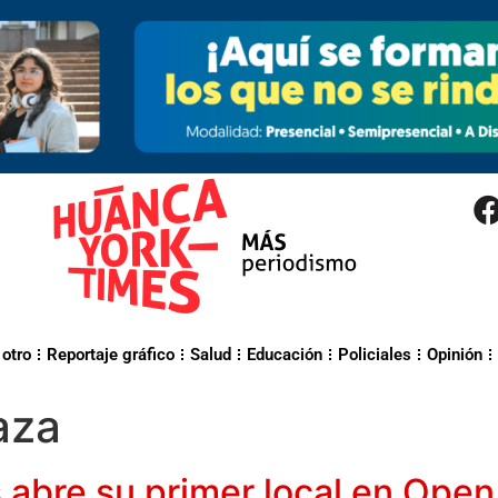
 otro
Reportaje gráfico
Salud
Educación
Policiales
Opinión
aza
 abre su primer local en Open