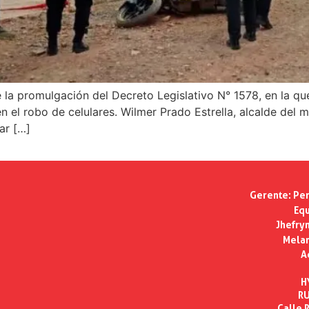
 la promulgación del Decreto Legislativo N° 1578, en la qu
n el robo de celulares. Wilmer Prado Estrella, alcalde del mu
ar […]
Gerente:
Per
Equ
Jhefry
Melan
A
H
RU
Calle R