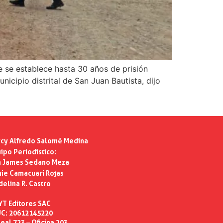
e se establece hasta 30 años de prisión
nicipio distrital de San Juan Bautista, dijo
cy Alfredo Salomé Medina
ipo Periodístico:
n James Sedano Meza
ie Camacuari Rojas
delina R. Castro
YT Editores SAC
C: 20612145220
eal 723 – Oficina 203