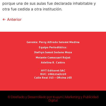
porque una de sus aulas fue declarada inhabitable y
otra fue cedida a otra institución.
←
Anterior
Gerente:
Percy Alfredo Salomé Medina
Equipo Periodístico:
Jhefryn James Sedano Meza
Melanie Camacuari Rojas
Adelina R. Castro
HYT Editores SAC
RUC: 20612145220
Calle Real 723 – Oficina 203
© Diseñado y Desarrollado por Kuayni | Marketing y Publicidad
Digital