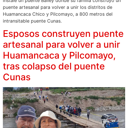
instale un puente Bailey donde su familia construyó un
puente artesanal para volver a unir los distritos de
Huamancaca Chico y Pilcomayo, a 800 metros del
intransitable puente Cunas.
Esposos construyen puente
artesanal para volver a unir
Huamancaca y Pilcomayo,
tras colapso del puente
Cunas