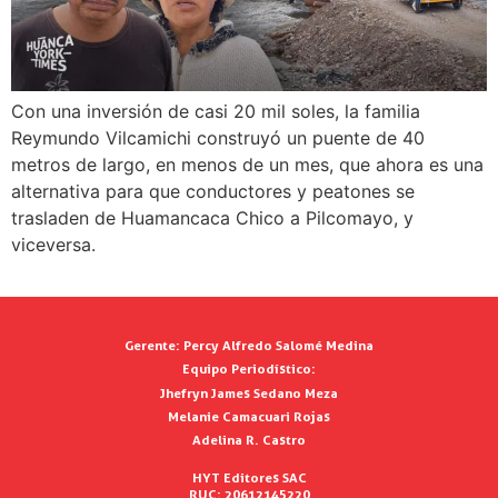
Con una inversión de casi 20 mil soles, la familia
Reymundo Vilcamichi construyó un puente de 40
metros de largo, en menos de un mes, que ahora es una
alternativa para que conductores y peatones se
trasladen de Huamancaca Chico a Pilcomayo, y
viceversa.
Gerente:
Percy Alfredo Salomé Medina
Equipo Periodístico:
Jhefryn James Sedano Meza
Melanie Camacuari Rojas
Adelina R. Castro
HYT Editores SAC
RUC: 20612145220