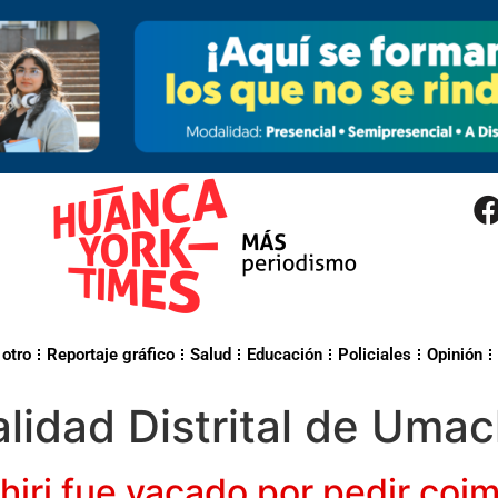
 otro
Reportaje gráfico
Salud
Educación
Policiales
Opinión
lidad Distrital de Umach
iri fue vacado por pedir coi