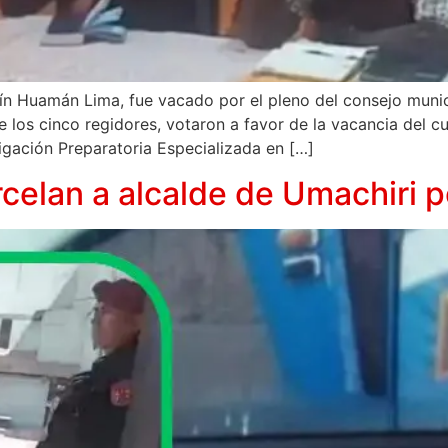
rtín Huamán Lima, fue vacado por el pleno del consejo munic
e los cinco regidores, votaron a favor de la vacancia del 
gación Preparatoria Especializada en […]
celan a alcalde de Umachiri p