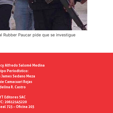
ial Rubber Paucar pide que se investigue
cy Alfredo Salomé Medina
ipo Periodístico:
n James Sedano Meza
ie Camacuari Rojas
delina R. Castro
YT Editores SAC
C: 20612145220
eal 723 – Oficina 203