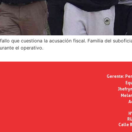
fallo que cuestiona la acusación fiscal. Familia del subofic
rante el operativo.
Gerente:
Per
Equ
Jhefry
Melan
A
H
RU
Calle R