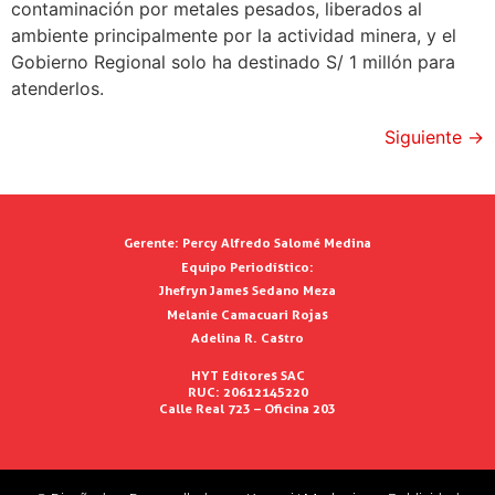
contaminación por metales pesados, liberados al
ambiente principalmente por la actividad minera, y el
Gobierno Regional solo ha destinado S/ 1 millón para
atenderlos.
Siguiente
→
Gerente:
Percy Alfredo Salomé Medina
Equipo Periodístico:
Jhefryn James Sedano Meza
Melanie Camacuari Rojas
Adelina R. Castro
HYT Editores SAC
RUC: 20612145220
Calle Real 723 – Oficina 203