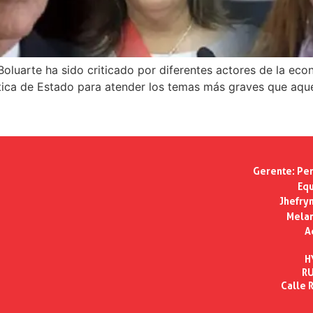
Boluarte ha sido criticado por diferentes actores de la econ
lítica de Estado para atender los temas más graves que aq
Gerente:
Per
Equ
Jhefry
Melan
A
H
RU
Calle R