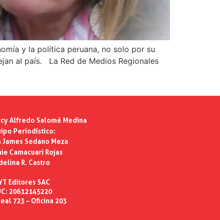
omía y la política peruana, no solo por su
uejan al país. La Red de Medios Regionales
cy Alfredo Salomé Medina
ipo Periodístico:
n James Sedano Meza
ie Camacuari Rojas
delina R. Castro
YT Editores SAC
C: 20612145220
eal 723 – Oficina 203