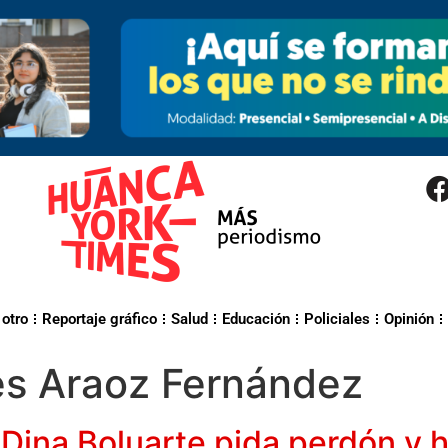
 otro
Reportaje gráfico
Salud
Educación
Policiales
Opinión
s Araoz Fernández
 Dina Boluarte pida perdón y 