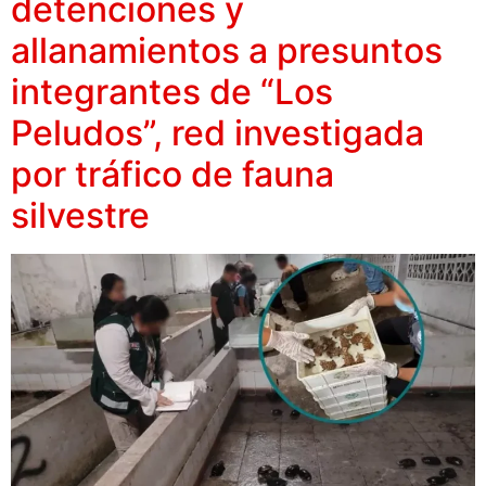
detenciones y
allanamientos a presuntos
integrantes de “Los
Peludos”, red investigada
por tráfico de fauna
silvestre