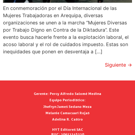
En conmemoración por el Día Internacional de las
Mujeres Trabajadoras en Arequipa, diversas
organizaciones se unen a la marcha “Mujeres Diversas
por Trabajo Digno en Contra de la Diktadura”. Este
evento busca hacerle frente a la explotación laboral, el
acoso laboral y el rol de cuidados impuesto. Estas son
inequidades que ponen en desventaja a […]
Siguiente
→
Gerente:
Percy Alfredo Salomé Medina
Equipo Periodístico:
Jhefryn James Sedano Meza
Melanie Camacuari Rojas
Adelina R. Castro
HYT Editores SAC
RUC: 20612145220