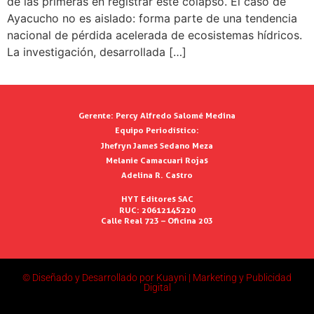
de las primeras en registrar este colapso. El caso de
Ayacucho no es aislado: forma parte de una tendencia
nacional de pérdida acelerada de ecosistemas hídricos.
La investigación, desarrollada […]
Gerente:
Percy Alfredo Salomé Medina
Equipo Periodístico:
Jhefryn James Sedano Meza
Melanie Camacuari Rojas
Adelina R. Castro
HYT Editores SAC
RUC: 20612145220
Calle Real 723 – Oficina 203
© Diseñado y Desarrollado por Kuayni | Marketing y Publicidad
Digital