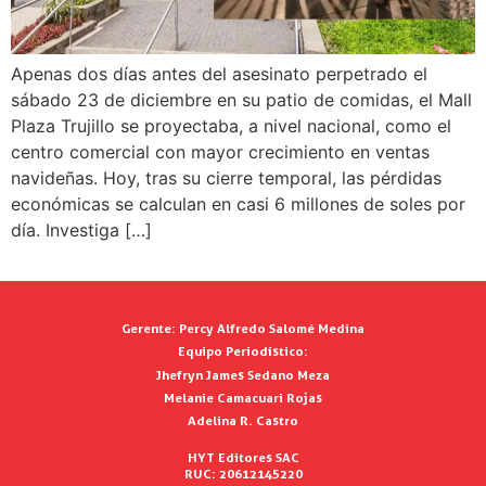
Apenas dos días antes del asesinato perpetrado el
sábado 23 de diciembre en su patio de comidas, el Mall
Plaza Trujillo se proyectaba, a nivel nacional, como el
centro comercial con mayor crecimiento en ventas
navideñas. Hoy, tras su cierre temporal, las pérdidas
económicas se calculan en casi 6 millones de soles por
día. Investiga […]
Gerente:
Percy Alfredo Salomé Medina
Equipo Periodístico:
Jhefryn James Sedano Meza
Melanie Camacuari Rojas
Adelina R. Castro
HYT Editores SAC
RUC: 20612145220