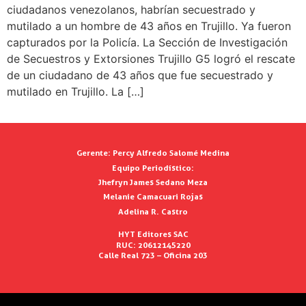
ciudadanos venezolanos, habrían secuestrado y
mutilado a un hombre de 43 años en Trujillo. Ya fueron
capturados por la Policía. La Sección de Investigación
de Secuestros y Extorsiones Trujillo G5 logró el rescate
de un ciudadano de 43 años que fue secuestrado y
mutilado en Trujillo. La […]
Gerente:
Percy Alfredo Salomé Medina
Equipo Periodístico:
Jhefryn James Sedano Meza
Melanie Camacuari Rojas
Adelina R. Castro
HYT Editores SAC
RUC: 20612145220
Calle Real 723 – Oficina 203