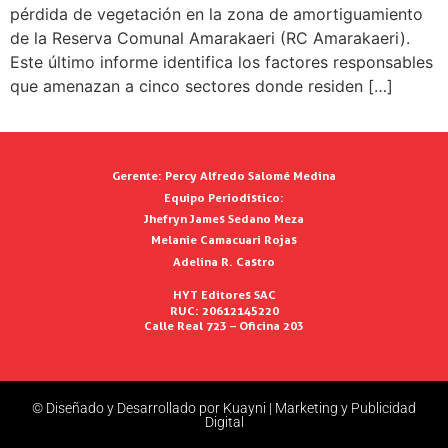
pérdida de vegetación en la zona de amortiguamiento
de la Reserva Comunal Amarakaeri (RC Amarakaeri).
Este último informe identifica los factores responsables
que amenazan a cinco sectores donde residen […]
Gerente:
Percy Alfredo Salomé Medina
Equipo Periodístico:
Jhefryn James Sedano Meza
Melanie Camacuari Rojas
Adelina R. Castro
HYT Editores SAC
RUC: 20612145220
Calle Real 723 – Oficina 203
© Diseñado y Desarrollado por Kuayni | Marketing y Publicidad
Digital