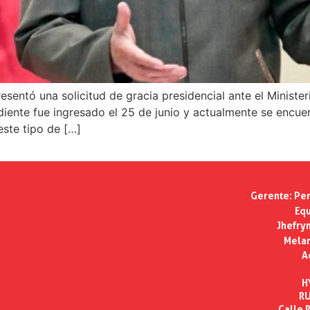
esentó una solicitud de gracia presidencial ante el Minist
ediente fue ingresado el 25 de junio y actualmente se encue
este tipo de […]
Gerente:
Per
Equ
Jhefry
Melan
A
H
RU
Calle R