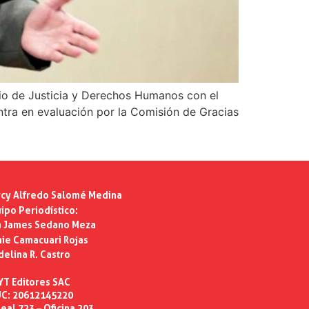
erio de Justicia y Derechos Humanos con el
ntra en evaluación por la Comisión de Gracias
cy Alfredo Salomé Medina
ipo Periodístico:
n James Sedano Meza
ie Camacuari Rojas
delina R. Castro
YT Editores SAC
C: 20612145220
eal 723 – Oficina 203