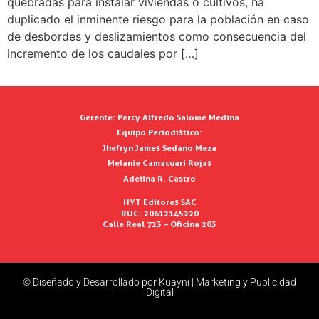
quebradas para instalar viviendas o cultivos, ha
duplicado el inminente riesgo para la población en caso
de desbordes y deslizamientos como consecuencia del
incremento de los caudales por […]
Gerente:
Percy Alfredo Salomé Medina
Equipo Periodístico:
Jhefryn James Sedano Meza
Melanie Camacuari Rojas
Adelina R. Castro
HYT Editores SAC
RUC: 20612145220
Calle Real 723 – Oficina 203
© Diseñado y Desarrollado por Kuayni | Marketing y Publicidad
Digital