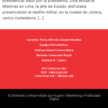
presidencial dado por la presidenta, Dina Boluarte.
Mientras en Lima, la jefa de Estado disfrutaba
presenciando el desfile militar; en la ciudad de Juliaca,
varios ciudadanos, […]
Gerente:
Percy Alfredo Salomé Medina
Equipo Periodístico:
Jhefryn James Sedano Meza
Melanie Camacuari Rojas
Adelina R. Castro
HYT Editores SAC
RUC: 20612145220
Calle Real 723 – Oficina 203
© Diseñado y Desarrollado por Kuayni | Marketing y Publicidad
Digital