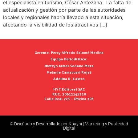
el especialista en turismo, César Antezana. La falta de
actualización y gestión por parte de las autoridades
locales y regionales habría llevado a esta situación,
afectando la visibilidad de los atractivos […]
Gerente:
Percy Alfredo Salomé Medina
Equipo Periodístico:
Jhefryn James Sedano Meza
Melanie Camacuari Rojas
Adelina R. Castro
HYT Editores SAC
RUC: 20612145220
Calle Real 723 – Oficina 203
© Diseñado y Desarrollado por Kuayni | Marketing y Publicidad
Digital