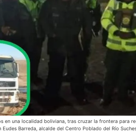
 en una localidad boliviana, tras cruzar la frontera para r
n Eudes Barreda, alcalde del Centro Poblado del Río Suches