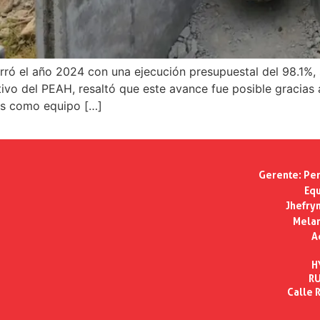
rró el año 2024 con una ejecución presupuestal del 98.1%,
ivo del PEAH, resaltó que este avance fue posible gracias 
sos como equipo […]
Gerente:
Per
Equ
Jhefry
Melan
A
H
RU
Calle R