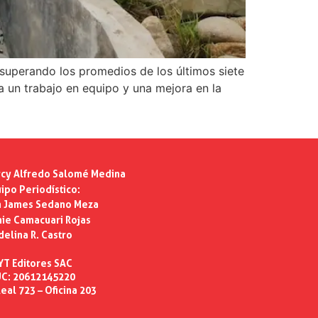
 superando los promedios de los últimos siete
a un trabajo en equipo y una mejora en la
cy Alfredo Salomé Medina
ipo Periodístico:
n James Sedano Meza
ie Camacuari Rojas
delina R. Castro
YT Editores SAC
C: 20612145220
eal 723 – Oficina 203