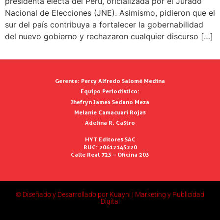
presidenta electa del Perú, oficializada por el Jurado
Nacional de Elecciones (JNE). Asimismo, pidieron que el
sur del país contribuya a fortalecer la gobernabilidad
del nuevo gobierno y rechazaron cualquier discurso […]
Gerente:
Percy Alfredo Salomé Medina
Equipo Periodístico:
Jhefryn James Sedano Meza
Melanie Camacuari Rojas
Adelina R. Castro
HYT Editores SAC
RUC: 20612145220
Calle Real 723 – Oficina 203
© Diseñado y Desarrollado por Kuayni | Marketing y Publicidad
Digital