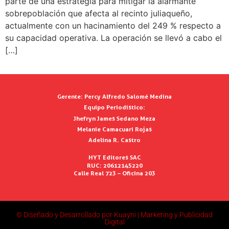
parte de una estrategia para mitigar la alarmante
sobrepoblación que afecta al recinto juliaqueño,
actualmente con un hacinamiento del 249 % respecto a
su capacidad operativa. La operación se llevó a cabo el
[…]
Gerente:
Percy Alfredo Salomé Medina
Equipo Periodístico:
Jhefryn James Sedano Meza
Melanie Camacuari Rojas
Adelina R. Castro
HYT Editores SAC
RUC: 20612145220
Calle Real 723 – Oficina 203
© Diseñado y Desarrollado por Kuayni | Marketing y Publicidad
Digital