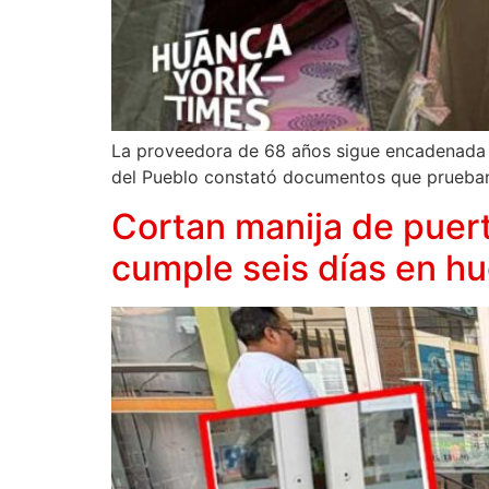
La proveedora de 68 años sigue encadenada en
del Pueblo constató documentos que prueban l
Cortan manija de puert
cumple seis días en h