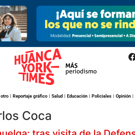
 otro
Reportaje gráfico
Salud
Educación
Policiales
Opinión
rlos Coca
uelga: tras visita de la Defen