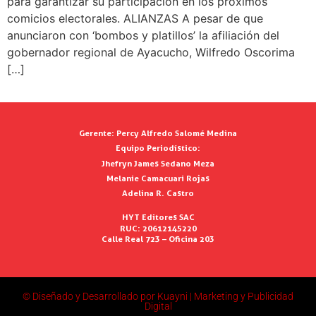
para garantizar su participación en los próximos
comicios electorales. ALIANZAS A pesar de que
anunciaron con ‘bombos y platillos’ la afiliación del
gobernador regional de Ayacucho, Wilfredo Oscorima
[…]
Gerente:
Percy Alfredo Salomé Medina
Equipo Periodístico:
Jhefryn James Sedano Meza
Melanie Camacuari Rojas
Adelina R. Castro
HYT Editores SAC
RUC: 20612145220
Calle Real 723 – Oficina 203
© Diseñado y Desarrollado por Kuayni | Marketing y Publicidad
Digital