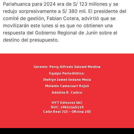
Pariahuanca para 2024 era de S/ 123 millones y se
redujo sorpresivamente a S/ 380 mil. El presidente del
comité de gestión, Fabian Cotera, advirtió que se
movilizarán este lunes si es que no obtienen una
respuesta del Gobierno Regional de Junín sobre el
destino del presupuesto.
Gerente:
Percy Alfredo Salomé Medina
Equipo Periodístico:
Jhefryn James Sedano Meza
Melanie Camacuari Rojas
Adelina R. Castro
HYT Editores SAC
RUC: 20612145220
Calle Real 723 – Oficina 203