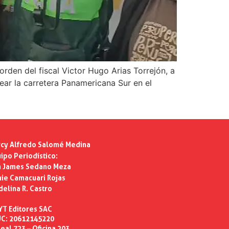
orden del fiscal Victor Hugo Arias Torrejón, a
ear la carretera Panamericana Sur en el
cy Alfredo Salomé Medina
ipo Periodístico:
n James Sedano Meza
ie Camacuari Rojas
delina R. Castro
YT Editores SAC
C: 20612145220
eal 723 – Oficina 203