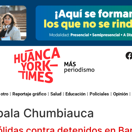
 otro
Reportaje gráfico
Salud
Educación
Policiales
Opinión
bala Chumbiauca
ólidas contra detenidos en Bar