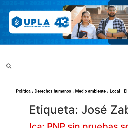
Política
Derechos humanos
Medio ambiente
Local
El
Etiqueta:
José Za
Ica: PNP sin pruebas s