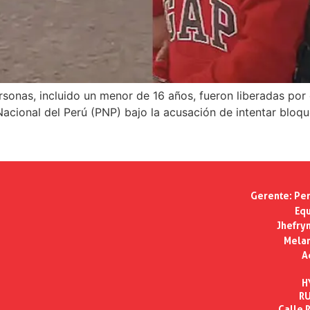
ersonas, incluido un menor de 16 años, fueron liberadas por 
Nacional del Perú (PNP) bajo la acusación de intentar bloqu
Gerente:
Per
Equ
Jhefry
Melan
A
H
RU
Calle R