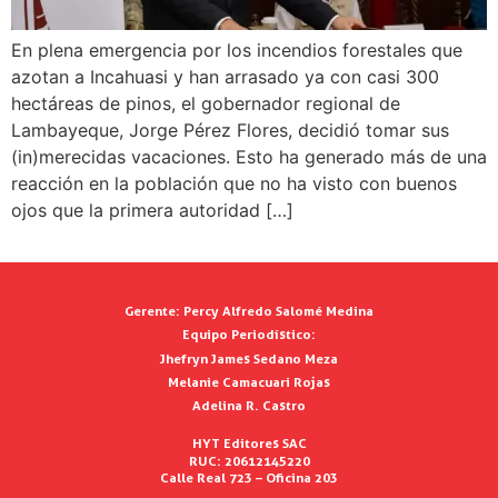
En plena emergencia por los incendios forestales que
azotan a Incahuasi y han arrasado ya con casi 300
hectáreas de pinos, el gobernador regional de
Lambayeque, Jorge Pérez Flores, decidió tomar sus
(in)merecidas vacaciones. Esto ha generado más de una
reacción en la población que no ha visto con buenos
ojos que la primera autoridad […]
Gerente:
Percy Alfredo Salomé Medina
Equipo Periodístico:
Jhefryn James Sedano Meza
Melanie Camacuari Rojas
Adelina R. Castro
HYT Editores SAC
RUC: 20612145220
Calle Real 723 – Oficina 203