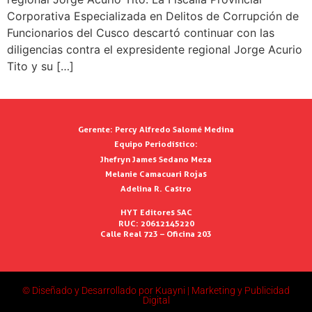
Corporativa Especializada en Delitos de Corrupción de
Funcionarios del Cusco descartó continuar con las
diligencias contra el expresidente regional Jorge Acurio
Tito y su […]
Gerente:
Percy Alfredo Salomé Medina
Equipo Periodístico:
Jhefryn James Sedano Meza
Melanie Camacuari Rojas
Adelina R. Castro
HYT Editores SAC
RUC: 20612145220
Calle Real 723 – Oficina 203
© Diseñado y Desarrollado por Kuayni | Marketing y Publicidad
Digital