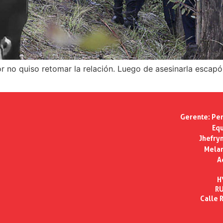
 no quiso retomar la relación. Luego de asesinarla escapó a
Gerente:
Per
Equ
Jhefry
Melan
A
H
RU
Calle R