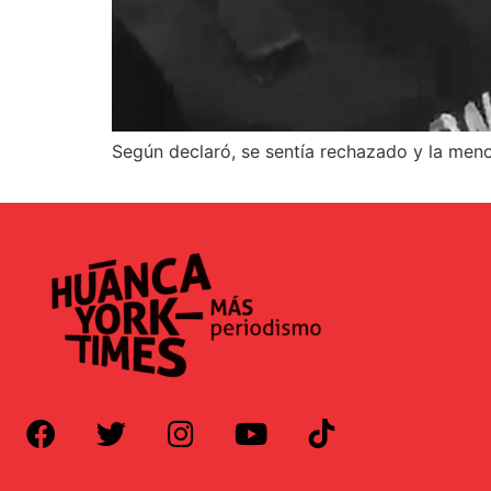
Según declaró, se sentía rechazado y la menor