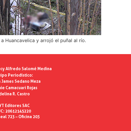
 Huancavelica y arrojó el puñal al río.
cy Alfredo Salomé Medina
ipo Periodístico:
n James Sedano Meza
ie Camacuari Rojas
delina R. Castro
YT Editores SAC
C: 20612145220
eal 723 – Oficina 203