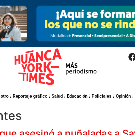
 otro
Reportaje gráfico
Salud
Educación
Policiales
Opinión
ntes
que asesinó a puñaladas a Say