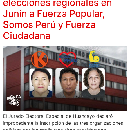
elecciones regionales en
Junín a Fuerza Popular,
Somos Perú y Fuerza
Ciudadana
El Jurado Electoral Especial de Huancayo declaró
improcedente la inscripción de las tres organizaciones