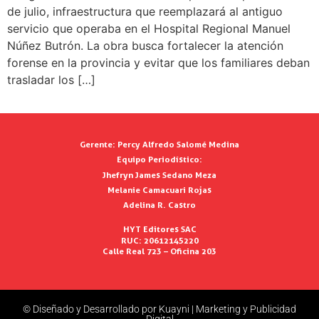
de julio, infraestructura que reemplazará al antiguo
servicio que operaba en el Hospital Regional Manuel
Núñez Butrón. La obra busca fortalecer la atención
forense en la provincia y evitar que los familiares deban
trasladar los […]
Gerente:
Percy Alfredo Salomé Medina
Equipo Periodístico:
Jhefryn James Sedano Meza
Melanie Camacuari Rojas
Adelina R. Castro
HYT Editores SAC
RUC: 20612145220
Calle Real 723 – Oficina 203
© Diseñado y Desarrollado por Kuayni | Marketing y Publicidad