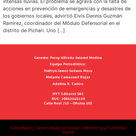
intensas lluvias. El problema se agrava con la falta de
acciones en prevención de emergencias y desastres de
los gobiernos locales, advirtió Elvis Dennis Guzmán
Ramírez, coordinador del Módulo Defensorial en el
distrito de Pichari. Uno […]
Gerente:
Percy Alfredo Salomé Medina
Equipo Periodístico:
Jhefryn James Sedano Meza
Melanie Camacuari Rojas
Adelina R. Castro
HYT Editores SAC
RUC: 20612145220
Calle Real 723 – Oficina 203
© Diseñado y Desarrollado por Kuayni | Marketing y Publicidad
Digital